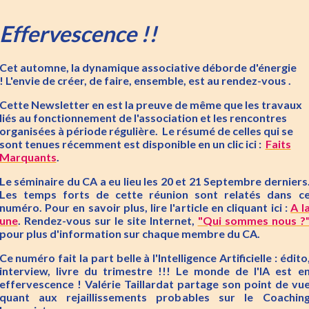
Effervescence !!
Cet automne, la dynamique associative déborde d'énergie
! L'envie de créer, de faire, ensemble, est au rendez-vous .
Cette Newsletter en est la preuve de même que les travaux
liés au fonctionnement de l'association et les rencontres
organisées à période régulière. Le résumé de celles qui se
sont tenues récemment est disponible en un clic ici :
Faits
Marquants
.
Le séminaire du CA a eu lieu les 20 et 21 Septembre derniers
Les temps forts de cette réunion sont relatés dans c
numéro. Pour en savoir plus, lire l'article en cliquant ici :
A l
une
. Rendez-vous
sur le site Internet,
"Qui sommes nous ?
pour plus d'information sur chaque membre du CA.
Ce numéro fait la part belle à l'Intelligence Artificielle : édito
interview, livre du trimestre !!! Le monde de l'IA est e
effervescence ! Valérie Taillardat partage son point de vu
quant aux rejaillissements probables sur le Coachin