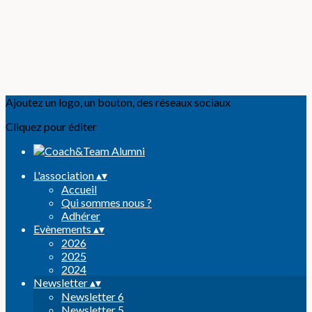
Ajoutez un logo, un bouton, des réseaux sociaux
Cliquez pour éditer
L'association
▴
▾
Accueil
Qui sommes nous ?
Adhérer
Evènements
▴
▾
2026
2025
2024
Newsletter
▴
▾
Newsletter 6
Newsletter 5