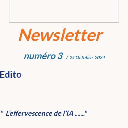
Newsletter
numéro 3
/ 25 Octobre 2024
Edito
" L’effervescence
de l’IA
......."