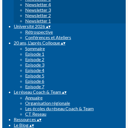
Newsletter 4
Newsletter 3
Newsletter 2
Newsletter 1
Université 2026
▴
▾
Rétrospective
Conférences et Ateliers
20 ans, L'après Colloque
▴
▾
Sommaire
Episode 1
Episode 2
Episode 3
Episode 4
Episode 5
Episode 6
Episode 7
Le réseau Coach & Team
▴
▾
Annuaire
Organisation régionale
Les écoles du réseau Coach & Team
CT Reseau
Ressources
▴
▾
Le Blog
▴
▾