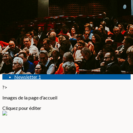
Exporter les lignes sélectionnées
Exporter toutes les colonnes
Exporter uniquement les colonnes affichées
Menu
<
>
Newsletter 6
Newsletter 5
Newsletter 4
Newsletter 3
Newsletter 2
Newsletter 1
?>
Images de la page d'accueil
Cliquez pour éditer