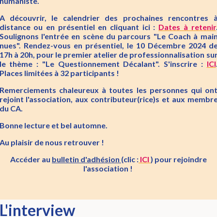
humaniste.
A découvrir, le calendrier des prochaines rencontres 
distance ou en présentiel en cliquant ici :
Dates à retenir
Soulignons l'entrée en scène du parcours "Le Coach à mai
nues". Rendez-vous en présentiel, le 10 Décembre 2024 d
17h à 20h, pour le premier atelier de professionnalisation su
le thème : "Le Questionnement Décalant". S'inscrire :
ICI
Places limitées à 32 participants !
Remerciements chaleureux à toutes les personnes qui on
rejoint l'association, aux contributeur(rice)s et aux membr
du CA.
Bonne lecture et bel automne.
Au plaisir de nous retrouver !
Accéder au
bulletin d'adhésion
(clic :
ICI
) pour rejoindre
l'association !
L'interview