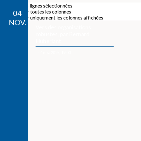
Exporter les lignes sélectionnées
Exporter toutes les colonnes
04
Exporter uniquement les colonnes affichées
NOV.
Vers des organisations
robustes, par Bernard
Huberlant
Le 4 nov. 2025, 19:00