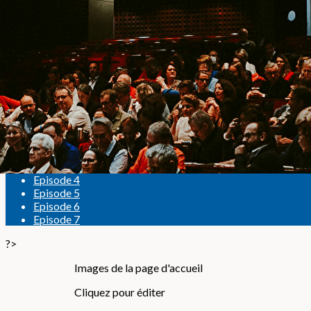
Exporter les lignes sélectionnées
Exporter toutes les colonnes
Exporter uniquement les colonnes affichées
Menu
<
>
Sommaire
Episode 1
Episode 2
Episode 3
Episode 4
Episode 5
Episode 6
Episode 7
?>
Images de la page d'accueil
Cliquez pour éditer