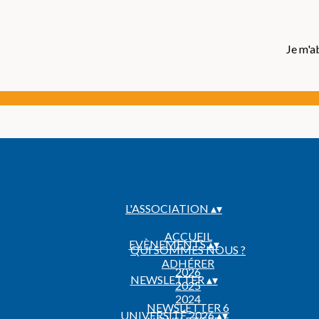
Je m'a
L'ASSOCIATION
▴
▾
ACCUEIL
EVÈNEMENTS
▴
▾
QUI SOMMES NOUS ?
ADHÉRER
2026
NEWSLETTER
▴
▾
2025
2024
NEWSLETTER 6
UNIVERSITÉ 2026
▴
▾